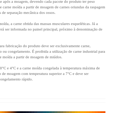
e após a moagem, devendo cada pacote do produto ter peso
de carne moída a partir de moagem de carnes oriundas da raspagem
os de separação mecânica dos ossos.
moída, a carne obtida das massas musculares esqueléticas. Já a
á ser informada no painel principal, próximo à denominação de
para fabricação do produto deve ser exclusivamente carne,
 ou congelamento. É proibida a utilização de carne industrial para
ne moída a partir de moagem de miúdos.
e 0°C e 4°C e a carne moída congelada à temperatura máxima de
o de moagem com temperatura superior a 7°C e deve ser
congelamento rápido.