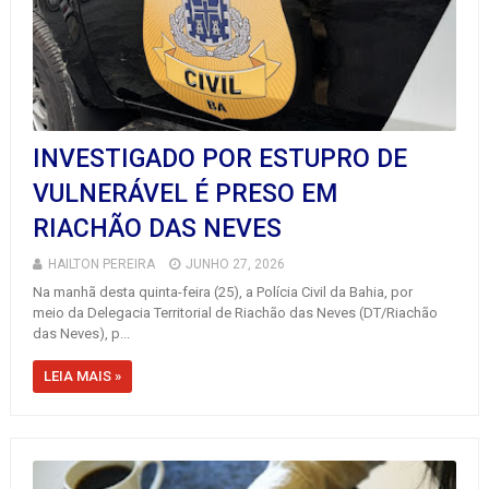
INVESTIGADO POR ESTUPRO DE
VULNERÁVEL É PRESO EM
RIACHÃO DAS NEVES
HAILTON PEREIRA
JUNHO 27, 2026
Na manhã desta quinta-feira (25), a Polícia Civil da Bahia, por
meio da Delegacia Territorial de Riachão das Neves (DT/Riachão
das Neves), p...
LEIA MAIS »