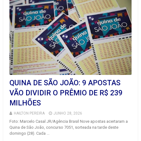
QUINA DE SÃO JOÃO: 9 APOSTAS
VÃO DIVIDIR O PRÊMIO DE R$ 239
MILHÕES
HAILTON PEREIRA
JUNHO 28, 2026
Foto: Marcelo Casal JR/Agência Brasil Nove apostas acertaram a
Quina de São João, concurso 7051, sorteada na tarde deste
domingo (28). Cada ...