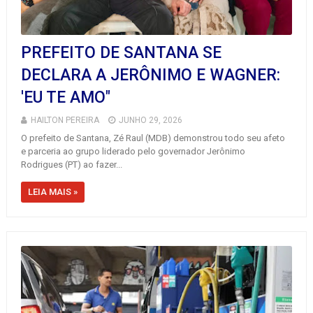
PREFEITO DE SANTANA SE
DECLARA A JERÔNIMO E WAGNER:
'EU TE AMO"
HAILTON PEREIRA
JUNHO 29, 2026
O prefeito de Santana, Zé Raul (MDB) demonstrou todo seu afeto
e parceria ao grupo liderado pelo governador Jerônimo
Rodrigues (PT) ao fazer...
LEIA MAIS »