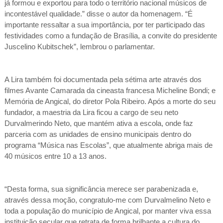
já formou e exportou para todo o território nacional músicos de
incontestável qualidade.” disse o autor da homenagem. “É
importante ressaltar a sua importância, por ter participado das
festividades como a fundação de Brasília, a convite do presidente
Juscelino Kubitschek”, lembrou o parlamentar.
A Lira também foi documentada pela sétima arte através dos
filmes Avante Camarada da cineasta francesa Micheline Bondi; e
Memória de Angical, do diretor Pola Ribeiro. Após a morte do seu
fundador, a maestria da Lira ficou a cargo de seu neto
Durvalmerindo Neto, que mantém ativa a escola, onde faz
parceria com as unidades de ensino municipais dentro do
programa “Música nas Escolas”, que atualmente abriga mais de
40 músicos entre 10 a 13 anos.
“Desta forma, sua significância merece ser parabenizada e,
através dessa moção, congratulo-me com Durvalmelino Neto e
toda a população do município de Angical, por manter viva essa
instituição secular que retrata de forma brilhante a cultura do