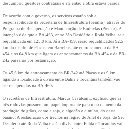
descumpriu questões contratuais e até então a obra estava parada.
De acordo com o governo, os serviços estarão sob a
responsabilidade da Secretaria de Infraestrutura (Seinfra), através do
Programa de Recuperação e Manutenção de Rodovias (Premar). A
intenção é de que a BA-463, entre São Desidério e Roda Velha, seja
requalificada em 125,8 km. Já a BA-459, serão requalificados 92,5
km do distrito de Placas, em Barreiras, até entroncamento da BA-
454 e os 64,8 km que ligam os entroncamentos da BA-454 e da BR-
242 passarão por restauração.
Os 45,6 km do entroncamento da BR-242 até Placas e os 9 km
ligando a localidade à divisa entre Bahia e Tocantins também vão
ser recuperados na BA-460.
O secretário de Infraestrutura, Marcus Cavalcanti, explicou que as
três rodovias possuem um papel importante para o escoamento da
produção de grãos, como a soja, o algodão e o milho, do oeste
baiano. A restauração dos trechos na região do Anel da Soja, de São
Desidério até Roda Velha e até a divisa entre Bahia e Tocantins vai