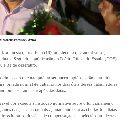
o: Mateus Pereira/GOVBA
cou, nesta quarta-feira (18), um decreto que autoriza folga
staduais. Segundo a publicação do Diário Oficial do Estado (DOE),
30 e 31 de dezembro.
os do estado que não podem ser interrompidos serão cumpridos
a jornada normal de trabalho nos dias úteis desses trabalhadores,
imo pode ser antes ou após das datas.
nsável por expedir a instrução normativa sobre o funcionamento
gentes das pastas estaduais , juntamente com as chefias imediatas
rir os horários dos dias de compensação estabelecidos no decreto.