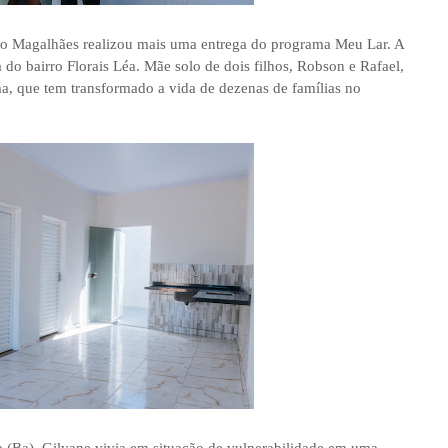
ardo Magalhães realizou mais uma entrega do programa Meu Lar. A
do bairro Florais Léa. Mãe solo de dois filhos, Robson e Rafael,
, que tem transformado a vida de dezenas de famílias no
ba (Ba), Gilvane vivia em situação de vulnerabilidade em uma