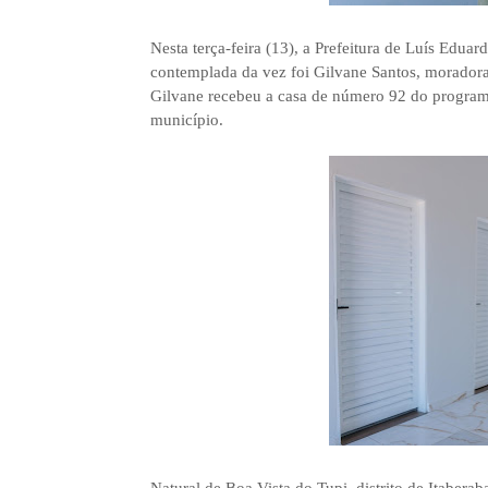
Nesta terça-feira (13), a Prefeitura de Luís Edu
contemplada da vez foi Gilvane Santos, moradora 
Gilvane recebeu a casa de número 92 do programa
município.
Natural de Boa Vista do Tupi, distrito de Itabera