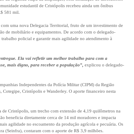
comunidade estudantil de Cristópolis recebeu ainda um ônibus
R$ 581 mil.
 com uma nova Delegacia Territorial, fruto de um investimento de
ção de mobiliário e equipamentos. De acordo com o delegado-
o trabalho policial e garantir mais agilidade no atendimento à
ntregue. Ela vai refletir um melhor trabalho para com a
sse, mais digno, para receber a população”,
explicou o delegado-
ompanhias Independentes da Polícia Militar (CIPM) da Região
, Cotegipe, Cristópolis e Wanderley. O aporte financeiro nesta
a de Cristópolis, um trecho com extensão de 4,19 quilômetros na
ão beneficia diretamente cerca de 14 mil moradores e impacta
ais agilidade no escoamento da produção agrícola e pecuária. Os
tura (Seinfra), contaram com o aporte de R$ 3,9 milhões.