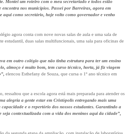
te. Montei um roteiro com o meu secretariado e todos estão
e encontra nos municípios. Passei por Barreiras, agora em
ive aqui como secretário, hoje volto como governador e venho
olégio agora conta com nove novas salas de aula e uma sala de
te estudantil, duas salas multifuncionais, uma sala para oficinas de
va em outro colégio que não tinha estrutura para ter um ensino
plo, almoço é muito bom, tem curso técnico, horta, já fiz viagem
o”,
elencou Esthefany de Souza, que cursa o 1º ano técnico em
, ressaltou que a escola agora está mais preparada para atender os
a alegria a gente estar em Cristópolis entregando mais uma
 capacidade e o repertório dos nossos estudantes. Garantindo a
e seja contextualizada com a vida dos meninos aqui da cidade”,
ão da segunda etapa da ampliação, com instalação de laboratórios