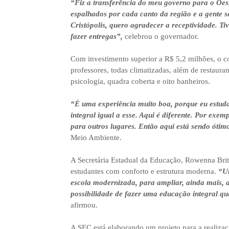
“Fiz a transferência do meu governo para o Oes
espalhados por cada canto da região e a gente s
Cristópolis, quero agradecer a receptividade. T
fazer entregas”,
celebrou o governador.
Com investimento superior a R$ 5,2 milhões, o c
professores, todas climatizadas, além de restauran
psicologia, quadra coberta e oito banheiros.
“É uma experiência muito boa, porque eu estuda
integral igual a esse. Aqui é diferente. Por exem
para outros lugares. Então aqui está sendo ótim
Meio Ambiente.
A Secretária Estadual da Educação, Rowenna Brito
estudantes com conforto e estrutura moderna.
“Um
escola modernizada, para ampliar, ainda mais, a
possibilidade de fazer uma educação integral qu
afirmou.
A SEC está elaborando um projeto para a realizaç