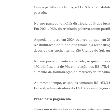
Com a partilha dos lucros, o FGTS terá rentabili
passado.
No ano passado, o FGTS distribuiu 65% dos lucr
Em 2021, 96% do resultado positivo foram partil
A queda no lucro em 2024 ocorreu porque, em 20
reestruturação do fundo que financia a reconstru
decorreu das enchentes no Rio Grande do Sul, q
No ano passado, tanto a arrecadação quanto os 
192 bilhões, alta de 9% em relação aos R$ 175,4
aumento da formalização no mercado de trabalho
Ao mesmo tempo, os saques somaram R$ 163,3 b
Federal, administradora do FGTS, as inundações 
Prazo para pagamento
Como um trabalhador pode ter mais de uma conta