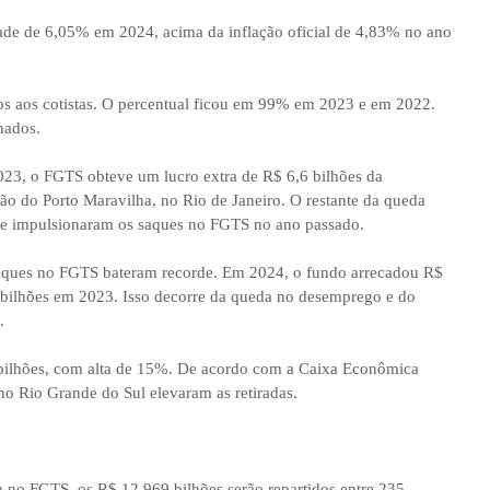
dade de 6,05% em 2024, acima da inflação oficial de 4,83% no ano
os aos cotistas. O percentual ficou em 99% em 2023 e em 2022.
hados.
23, o FGTS obteve um lucro extra de R$ 6,6 bilhões da
ção do Porto Maravilha, no Rio de Janeiro. O restante da queda
ue impulsionaram os saques no FGTS no ano passado.
saques no FGTS bateram recorde. Em 2024, o fundo arrecadou R$
 bilhões em 2023. Isso decorre da queda no desemprego e do
.
ilhões, com alta de 15%. De acordo com a Caixa Econômica
no Rio Grande do Sul elevaram as retiradas.
 no FGTS, os R$ 12,969 bilhões serão repartidos entre 235