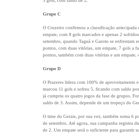
3 gols, com saldo de 2.
Grupo C
O Cruzeiro confirmou a classificação antecipada 
empate, com 8 gols marcados e apenas 2 sofridos,
setembro, quando Taguá e Garoto se enfrentam e
pontos, com duas vitórias, um empate, 7 gols a fa
pontos, também com duas vitórias e um empate, 4 
Grupo D
O Prazeres lidera com 100% de aproveitamento e j
marcou 11 gols e sofreu 5, ficando com saldo po
já cumpriu os quatro jogos da fase de grupos. For
saldo de 3. Assim, depende de um tropeço do Ge
O time do Gerais, por sua vez, também soma 6 pon
de setembro. Até agora, sua campanha registra du
de 2. Um empate será o suficiente para garantir su