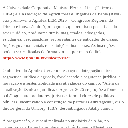
A Universidade Corporativa Ministro Hermes Lima (Unicorp -
TJBA) e a Associação de Agricultores e Irrigantes da Bahia (Aiba)
vão promover o Agrolex LEM 2025 – Congresso Regional de
Direito e Inovação do Agronegócio, que reunirá especialistas do
setor jurídico, produtores rurais, magistrados, advogados,
estudantes, pesquisadores, representantes de entidades de classe,
órgãos governamentais e instituições financeiras. As inscrições
podem ser realizadas de forma virtual, por meio do link
https://www.tjba.jus.br/unicorp/siec/
O objetivo do Agrolex é criar um espaço de integração entre os
segmentos jurídico e agrícola, fortalecendo a segurança jurídica, a
inovação e a sustentabilidade nas atividades do campo. “Além da
atualização técnica e jurídica, o Agrolex 2025 se propõe a fomentar
o diálogo entre produtores, juristas e formuladores de políticas
públicas, incentivando a construção de parcerias estratégicas”, diz o
diretor-geral da Unicorp-TJBA, desembargador Jatahy Júnior.
A programação, que será realizada no auditório da Aiba, no
Complexo da Bahia Farm Show, em Luís Eduardo Magalhães,