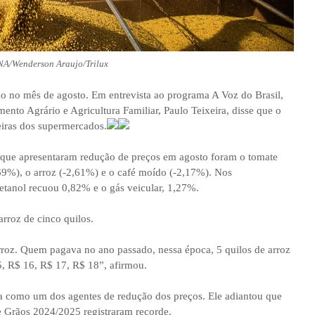
NA/Wenderson Araujo/Trilux
vio no mês de agosto. Em entrevista ao programa A Voz do Brasil,
mento Agrário e Agricultura Familiar, Paulo Teixeira, disse que o
leiras dos supermercados.
que apresentaram redução de preços em agosto foram o tomate
,69%), o arroz (-2,61%) e o café moído (-2,17%). Nos
etanol recuou 0,82% e o gás veicular, 1,27%.
rroz de cinco quilos.
rroz. Quem pagava no ano passado, nessa época, 5 quilos de arroz
5, R$ 16, R$ 17, R$ 18”, afirmou.
ira como um dos agentes de redução dos preços. Ele adiantou que
e Grãos 2024/2025 registraram recorde.