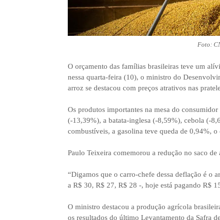
Foto: C
O orçamento das famílias brasileiras teve um alí
nessa quarta-feira (10), o ministro do Desenvolvi
arroz se destacou com preços atrativos nas prate
Os produtos importantes na mesa do consumidor 
(-13,39%), a batata-inglesa (-8,59%), cebola (-8
combustíveis, a gasolina teve queda de 0,94%, o 
Paulo Teixeira comemorou a redução no saco de a
“Digamos que o carro-chefe dessa deflação é o a
a R$ 30, R$ 27, R$ 28 -, hoje está pagando R$ 1
O ministro destacou a produção agrícola brasile
os resultados do último Levantamento da Safra d