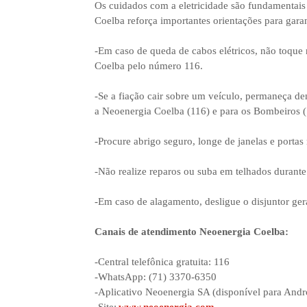
Os cuidados com a eletricidade são fundamentais 
Coelba reforça importantes orientações para garan
-Em caso de queda de cabos elétricos, não toque
Coelba pelo número 116.
-Se a fiação cair sobre um veículo, permaneça d
a Neoenergia Coelba (116) e para os Bombeiros (
-Procure abrigo seguro, longe de janelas e portas
-Não realize reparos ou suba em telhados durant
-Em caso de alagamento, desligue o disjuntor gera
Canais de atendimento Neoenergia Coelba:
-Central telefônica gratuita: 116
-WhatsApp: (71) 3370-6350
-Aplicativo Neoenergia SA (disponível para Andr
-Site:
www.neoenergia.com