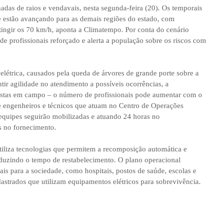
adas de raios e vendavais, nesta segunda-feira (20). Os temporais
e estão avançando para as demais regiões do estado, com
ingir os 70 km/h, aponta a Climatempo. Por conta do cenário
de profissionais reforçado e alerta a população sobre os riscos com
létrica, causados pela queda de árvores de grande porte sobre a
ntir agilidade no atendimento a possíveis ocorrências, a
icistas em campo – o número de profissionais pode aumentar com o
e engenheiros e técnicos que atuam no Centro de Operações
equipes seguirão mobilizadas e atuando 24 horas no
s no fornecimento.
iliza tecnologias que permitem a recomposição automática e
eduzindo o tempo de restabelecimento. O plano operacional
is para a sociedade, como hospitais, postos de saúde, escolas e
dastrados que utilizam equipamentos elétricos para sobrevivência.