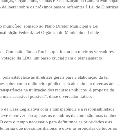
Finanças, Orçamentos, Contas e Fiscalização da Câmara Municipal
 deliberar sobre os próximos passos referentes à Lei de Diretrizes
 município, somado ao Plano Diretor Municipal e Lei
stituição Federal, Lei Orgânica do Município e Lei de
e da Comissão, Tatico Rocha, que focou em ouvir os vereadores
 e votação da LDO, um passo crucial para o planejamento
ois estabelece as diretrizes gerais para a elaboração da lei
ões sobre como o dinheiro público será alocado em diversas áreas,
transparência na utilização dos recursos públicos. A proposta da
o mais acessível possível”, disse o vereador Tatico.
 da Casa Legislativa com a transparência e a responsabilidade
DO deve envolver não apenas os membros da comissão, mas também
O com o tempo necessário para definirmos as prioridades e as
e forma que possamos dialogar e ouvir as propostas de todos os