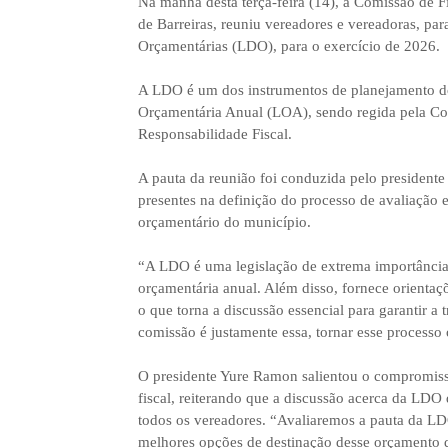
Na manhã desta terça-feira (14), a Comissão de 
de Barreiras, reuniu vereadores e vereadoras, para
Orçamentárias (LDO), para o exercício de 2026.
A LDO é um dos instrumentos de planejamento do
Orçamentária Anual (LOA), sendo regida pela Con
Responsabilidade Fiscal.
A pauta da reunião foi conduzida pelo president
presentes na definição do processo de avaliação
orçamentário do município.
“A LDO é uma legislação de extrema importância, p
orçamentária anual. Além disso, fornece orientaç
o que torna a discussão essencial para garantir a 
comissão é justamente essa, tornar esse processo 
O presidente Yure Ramon salientou o compromisso
fiscal, reiterando que a discussão acerca da L
todos os vereadores. “Avaliaremos a pauta da LD
melhores opções de destinação desse orçamento d