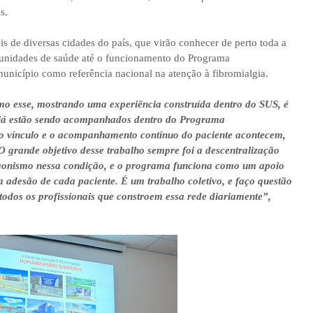
s.
ais de diversas cidades do país, que virão conhecer de perto toda a
s unidades de saúde até o funcionamento do Programa
nicípio como referência nacional na atenção à fibromialgia.
o esse, mostrando uma experiência construída dentro do SUS, é
s já estão sendo acompanhados dentro do Programa
o vínculo e o acompanhamento contínuo do paciente acontecem,
O grande objetivo desse trabalho sempre foi a descentralização
agonismo nessa condição, e o programa funciona como um apoio
a adesão de cada paciente. É um trabalho coletivo, e faço questão
dos os profissionais que constroem essa rede diariamente”,