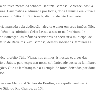
cia do falecimento da senhora Danuzia Barbosa Bahiense, aos 94
eiras. Carismática e admirada por todos, dona Danuzia era viúva e
sora no Sítio do Rio Grande, distrito de São Desidério.
ria marcada pela dedicação, alegria e amor em seus irmãos Nilce
ambém nos sobrinhos Celso Lessa, assessor na Prefeitura de
 de Educação; os médicos servidores da secretaria municipal de
ito de Barreiras, Zito Barbosa; demais sobrinhos, familiares e
ice-prefeito Túlio Viana, nos unimos às nossas equipes das
o e Saúde, para expressar nossa solidariedade aos seus familiares
ções. Que as lembranças e o exemplo de força deixados por dona
dos.
ntece no Memorial Senhor do Bonfim, e o sepultamento está
do Sítio do Rio Grande, às 16h.