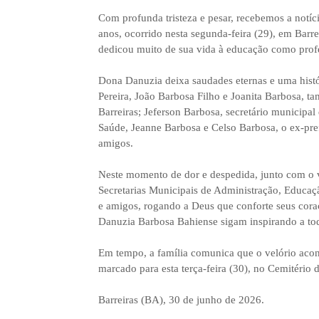
Com profunda tristeza e pesar, recebemos a notí
anos, ocorrido nesta segunda-feira (29), em Barr
dedicou muito de sua vida à educação como profes
Dona Danuzia deixa saudades eternas e uma histó
Pereira, João Barbosa Filho e Joanita Barbosa, t
Barreiras; Jeferson Barbosa, secretário municipal
Saúde, Jeanne Barbosa e Celso Barbosa, o ex-prefe
amigos.
Neste momento de dor e despedida, junto com o v
Secretarias Municipais de Administração, Educaçã
e amigos, rogando a Deus que conforte seus cora
Danuzia Barbosa Bahiense sigam inspirando a to
Em tempo, a família comunica que o velório aco
marcado para esta terça-feira (30), no Cemitério 
Barreiras (BA), 30 de junho de 2026.