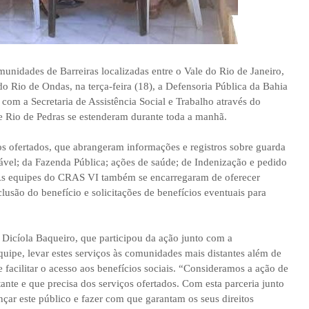
idades de Barreiras localizadas entre o Vale do Rio de Janeiro,
o Rio de Ondas, na terça-feira (18), a Defensoria Pública da Bahia
com a Secretaria de Assistência Social e Trabalho através do
e Rio de Pedras se estenderam durante toda a manhã.
s ofertados, que abrangeram informações e registros sobre guarda
estável; da Fazenda Pública; ações de saúde; de Indenização e pedido
 As equipes do CRAS VI também se encarregaram de oferecer
usão do benefício e solicitações de benefícios eventuais para
o, Dicíola Baqueiro, que participou da ação junto com a
quipe, levar estes serviços às comunidades mais distantes além de
 facilitar o acesso aos benefícios sociais. “Consideramos a ação de
nte e que precisa dos serviços ofertados. Com esta parceria junto
çar este público e fazer com que garantam os seus direitos