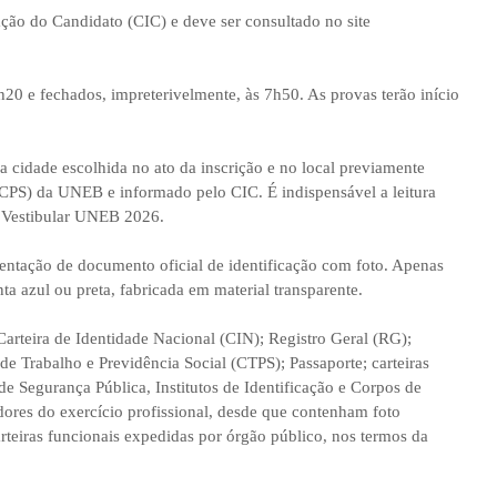
ção do Candidato (CIC) e deve ser consultado no site
h20 e fechados, impreterivelmente, às 7h50. As provas terão início
 cidade escolhida no ato da inscrição e no local previamente
(CPS) da UNEB e informado pelo CIC. É indispensável a leitura
no Vestibular UNEB 2026.
esentação de documento oficial de identificação com foto. Apenas
nta azul ou preta, fabricada em material transparente.
arteira de Identidade Nacional (CIN); Registro Geral (RG);
de Trabalho e Previdência Social (CTPS); Passaporte; carteiras
de Segurança Pública, Institutos de Identificação e Corpos de
adores do exercício profissional, desde que contenham foto
teiras funcionais expedidas por órgão público, nos termos da