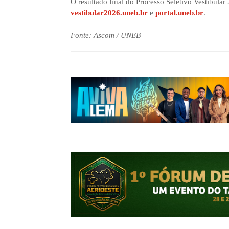
O resultado final do Processo Seletivo Vestibular
vestibular2026.uneb.br
e
portal.uneb.br
.
Fonte: Ascom / UNEB